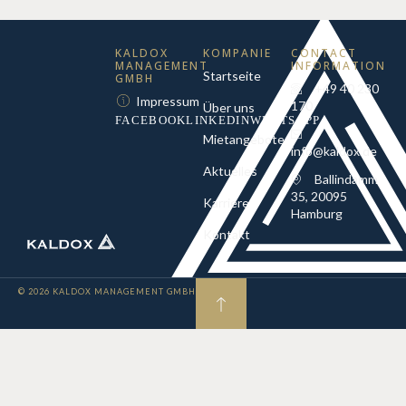
KALDOX
KOMPANIE
CONTACT
MANAGEMENT
INFORMATION
Startseite
GMBH
+49 40 230
Impressum
170
Über uns
FACEBOOK
LINKEDIN
WHATSAPP
Mietangebote
info@kaldox.de
Aktuelles
Ballindamm
35, 20095
Karriere
Hamburg
Kontakt
© 2026 KALDOX MANAGEMENT GMBH