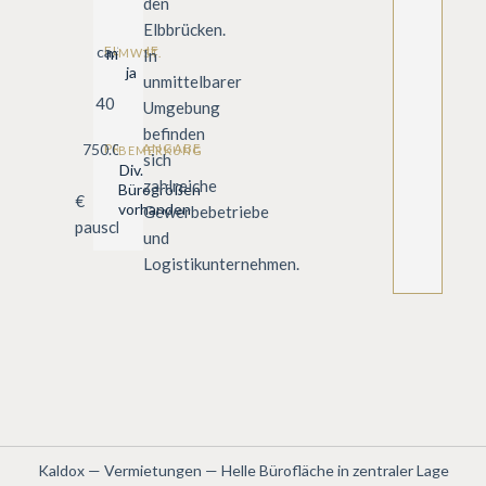
den
Elbbrücken.
ca.
FLÄCHE
m²
MWST.
In
ja
unmittelbarer
40
Umgebung
befinden
750.00
PREISANGABE
BEMERKUNG
sich
Div.
zahlreiche
Bürogrößen
€
vorhanden
Gewerbebetriebe
pauschal
und
Logistikunternehmen.
Kaldox
—
Vermietungen
—
Helle Bürofläche in zentraler Lage