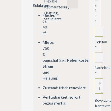
Flexible
a
Eckdaten:
Raumaufteilung,
i
Heizung,
Fläche:
l
Stellplätze
ca.
*
40
m²
Telefon
Miete:
*
750
€
pauschal
(inkl.
Nebenkosten,
Strom
Nachricht
und
*
Heizung
)
Zustand:
frisch
renoviert
Verfügbarkeit:
sofort
Bevorzug
bezugsfertig
Kontaktm