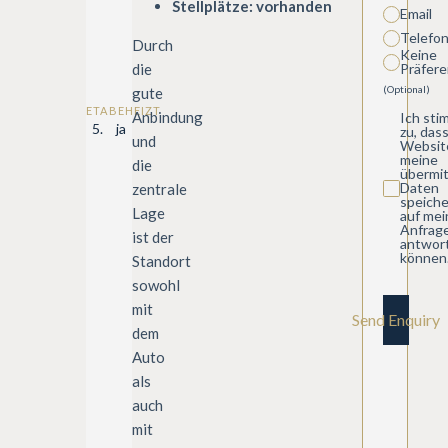
Stellplätze:
vorhanden
Email
Telefo
Durch
Keine
die
Präfere
(Optional)
gute
ETAGE
BEHEIZT
Anbindung
Ich st
5.
ja
zu, das
und
Websit
meine
die
übermit
Daten
zentrale
speiche
Lage
auf mei
Anfrag
ist der
antwor
können
Standort
sowohl
mit
Send Enquiry
dem
Auto
als
auch
mit