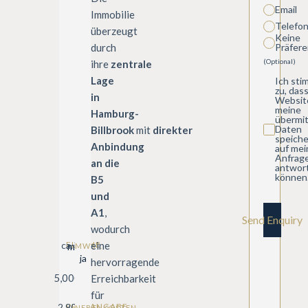
Email
Immobilie
Telefo
überzeugt
Keine
durch
Präfere
(Optional)
ihre
zentrale
Lage
Ich st
zu, das
in
Websit
meine
Hamburg-
übermit
Daten
Billbrook
mit
direkter
speiche
Anbindung
auf mei
Anfrag
an die
antwor
können
B5
und
A1
,
Send Enquiry
wodurch
eine
ca.
FLÄCHE
m²
MWST.
ja
hervorragende
5,000
Erreichbarkeit
für
2.90
PREISANGABE
NEBENKOSTEN