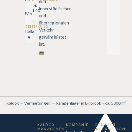
den
€
innerstädtischen
1.40
€/m²
und
überregionalen
BEMERKUNG
Verkehr
Halle
gewährleistet
4
ist.
Kaldox
—
Vermietungen
—
Rampenlager in Billbrook – ca. 5000 m²
KALDOX
KOMPANIE
CONTACT
MANAGEMENT
INFORMATION