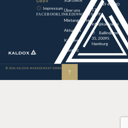
Startseite
GMBH
+49 40 230
Impressum
170
Über uns
FACEBOOK
LINKEDIN
WHATSAPP
Mietangebote
info@kaldox.de
Aktuelles
Ballindamm
35, 20095
Karriere
Hamburg
Kontakt
© 2026 KALDOX MANAGEMENT GMBH