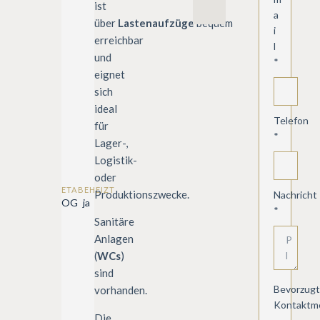
ist
a
über
Lastenaufzüge
bequem
i
erreichbar
l
und
*
eignet
sich
ideal
Telefon
für
*
Lager-,
Logistik-
oder
ETAGE
BEHEIZT
Produktionszwecke.
Nachricht
OG
ja
*
Sanitäre
Anlagen
(
WCs
)
sind
Bevorzug
vorhanden.
Kontaktm
Die