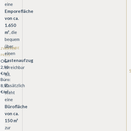
eine
Emporefläche
von ca.
1.650
m²
, die
bequem
über
EISANGABE
le
ZWEITER
einen
PREIS
Lastenaufzug
OG:
erreichbar
2,90
€/m²;
ist.
Büro:
Zusätzlich
8,90
€/m²;
steht
eine
Bürofläche
von ca.
150 m²
zur