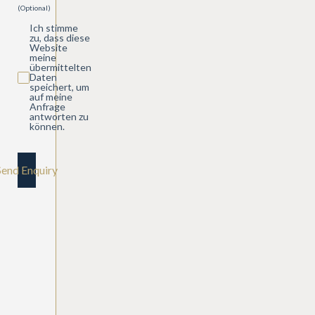
(Optional)
Ich stimme
zu, dass diese
Website
meine
übermittelten
Daten
speichert, um
auf meine
Anfrage
antworten zu
können.
Send Enquiry