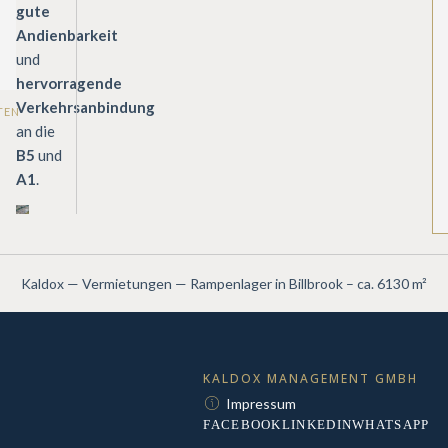
gute
Andienbarkeit
und
hervorragende
Verkehrsanbindung
TEN
an die
B5
und
A1
.
Kaldox
—
Vermietungen
—
Rampenlager in Billbrook – ca. 6130 m²
KALDOX MANAGEMENT GMBH
Impressum
FACEBOOK
LINKEDIN
WHATSAPP