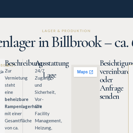
LAGER & PRODUKTION
lager in Billbrook – ca. 
Beschreibung
Ausstattung
Besichtigun
KEIT
NUNG
AGE
BEHEIZT
vereinbare
Zur
24/7
ja
Lage
oder
Vermietung
Zugang
G
steht
und
Anfrage
eine
Sicherheit,
senden
beheizbare
Vor-
Rampenlagerhalle
Ort
mit einer
Facility
Gesamtfläche
Management,
von ca.
Heizung,