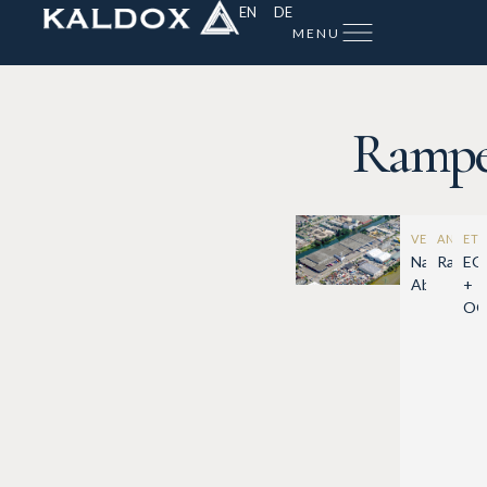
EN
DE
MENU
Rampen
VERFÜGBAR
ANDIE
ET
Nach
Rampe
EG
Absprache
+
O