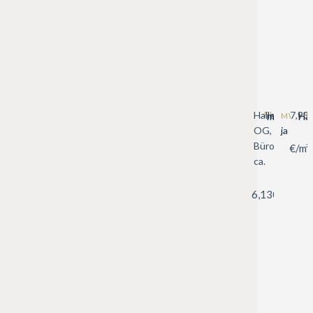
Halle,
FLÄCHE
7,90
PR
m²
Hal
MWST.
OG,
ja
Büro
€/m²
ca.
6,130