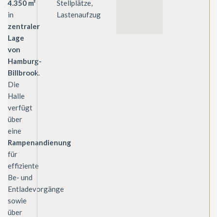
4.350 m²
Stellplätze,
in
Lastenaufzug
zentraler
Lage
von
Hamburg-
Billbrook
.
Die
Halle
verfügt
über
eine
Rampenandienung
für
effiziente
Be- und
Entladevorgänge
sowie
über